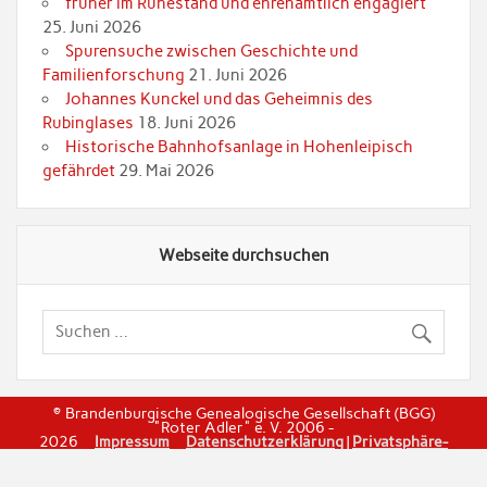
früher im Ruhestand und ehrenamtlich engagiert
25. Juni 2026
Spurensuche zwischen Geschichte und
Familienforschung
21. Juni 2026
Johannes Kunckel und das Geheimnis des
Rubinglases
18. Juni 2026
Historische Bahnhofsanlage in Hohenleipisch
gefährdet
29. Mai 2026
Webseite durchsuchen
© Brandenburgische Genealogische Gesellschaft (BGG)
"Roter Adler" e. V. 2006 -
2026
Impressum
Datenschutzerklärung
|
Privatsphäre-
Einstellungen
|
Einwilligungen widerrufen
|
Historie dier
Privatspäre