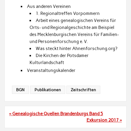
Aus anderen Vereinen
1. Regionaltreffen Vorpommern
Arbeit eines genealogischen Vereins für
Orts- und Regionalgeschichte am Beispiel
des Mecklenburgischen Vereins für Familien-
und Personenforschung e. V.
Was steckt hinter Ahnenforschung.org?
Die Kirchen der Potsdamer
Kulturlandschaft
Veranstaltungskalender
BGN
Publikationen
Zeitschriften
Beitragsnavigation
« Genealogische Quellen Brandenburgs Band 5
Exkursion 2017 »