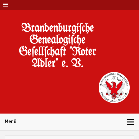
Brandenburgi#che
Genealogi#che
Ge#ell#chaft "Roter
Adler" e. V.
10 Jahre Familienforschung in Brandenburg
Menü