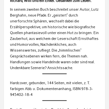
Richard, Willi und ein Enkel. Gedanken zum Leben.
In seinem zweiten Buch beschreitet unser Autor, Lutz
Berghahn, neue Pfade. Er „geistert“ durch
unerforschte Sphären, wechselt dabei die
Erzählperspektive, um historische wie biograﬁsche
Quellen phantasievoll unter einen Hut zu bringen. Ein
Zauberhut, aus welchem der Leserschaft Ernsthaftes
und Humorvolles, Nachdenkliches, auch
Wissenswertes, zuﬂiegt. Die „himmlischen“
Gesprächsebenen wirken fern, die Themen nah.
Handlungen sowie Handelnde waren oder sind real.
Undenkbare Szenerie? Ansichtssache.
Hardcover, gebunden, 144 Seiten, mit vielen, z. T.
farbigen Abb. u. Dokumentenanhang, ISBN 978-3-
945402-18-4