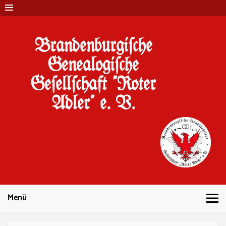
Brandenburgi#che
Genealogi#che
Ge#ell#chaft "Roter
Adler" e. V.
10 Jahre Familienforschung in Brandenburg
Menü