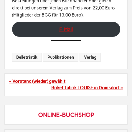
Bestellungen über jeden Buchhändler oder gleich
direkt bei unserem Verlag zum Preis von 22,00 Euro
(Mitglieder der BGG für 13,00 Euro):
E-Mail
Belletristik
Publikationen
Verlag
Beitragsnavigation
« Vorstand (wieder) gewählt
Brikettfabrik LOUISE in Domsdorf »
ONLINE-BUCHSHOP