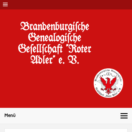
Brandenburgi#che
Genealogi#che
Ge#ell#chaft "Roter
Adler" e. V.
10 Jahre Familienforschung in Brandenburg
Menü