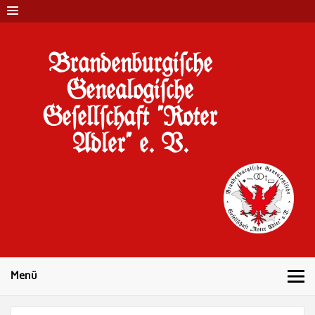
Brandenburgi#che
Genealogi#che
Ge#ell#chaft "Roter
Adler" e. V.
10 Jahre Familienforschung in Brandenburg
Menü