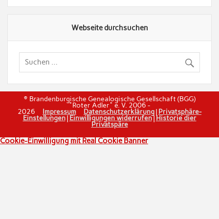
Webseite durchsuchen
© Brandenburgische Genealogische Gesellschaft (BGG)
"Roter Adler" e. V. 2006 -
2026
Impressum
Datenschutzerklärung
|
Privatsphäre-
Einstellungen
|
Einwilligungen widerrufen
|
Historie dier
Privatspäre
Cookie-Einwilligung mit Real Cookie Banner