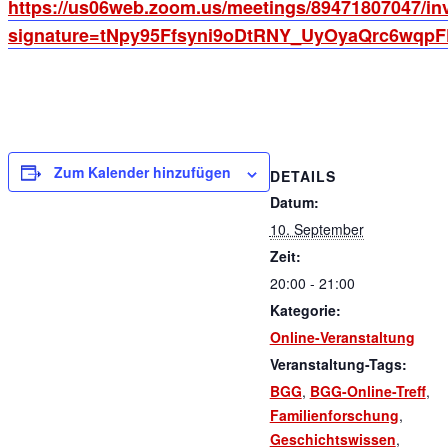
https://us06web.zoom.us/meetings/89471807047/inv
signature=tNpy95Ffsyni9oDtRNY_UyOyaQrc6wqp
Zum Kalender hinzufügen
DETAILS
Datum:
10. September
Zeit:
20:00 - 21:00
Kategorie:
Online-Veranstaltung
Veranstaltung-Tags:
BGG
,
BGG-Online-Treff
,
Familienforschung
,
Geschichtswissen
,