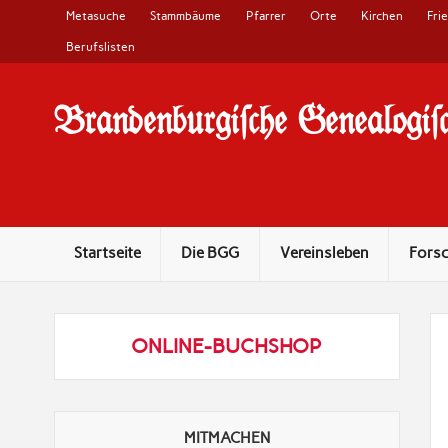
Metasuche
Stammbäume
Pfarrer
Orte
Kirchen
Fri
Berufslisten
Brandenburgi#che Genealogi#c
10 Jahre Familienforschung in Brandenburg
Startseite
Die BGG
Vereinsleben
Fors
ONLINE-BUCHSHOP
MITMACHEN