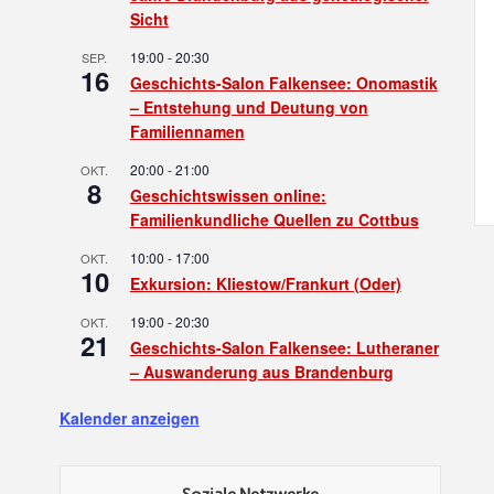
Sicht
19:00
-
20:30
SEP.
16
Geschichts-Salon Falkensee: Onomastik
– Entstehung und Deutung von
Familiennamen
20:00
-
21:00
OKT.
8
Geschichtswissen online:
Familienkundliche Quellen zu Cottbus
10:00
-
17:00
OKT.
10
Exkursion: Kliestow/Frankurt (Oder)
19:00
-
20:30
OKT.
21
Geschichts-Salon Falkensee: Lutheraner
– Auswanderung aus Brandenburg
Kalender anzeigen