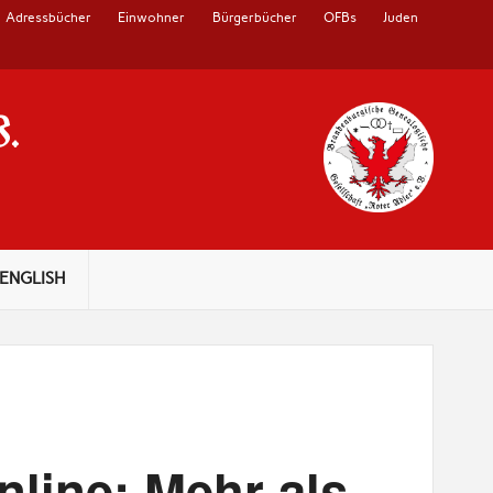
Adressbücher
Einwohner
Bürgerbücher
OFBs
Juden
V.
ENGLISH
line: Mehr als