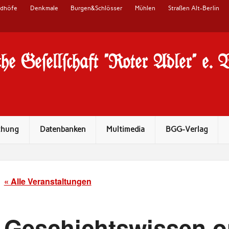
edhöfe
Denkmale
Burgen&Schlösser
Mühlen
Straßen Alt-Berlin
he Ge#ell#chaft "Roter Adler" e. 
chung
Datenbanken
Multimedia
BGG-Verlag
« Alle Veranstaltungen
Geschichtswissen on