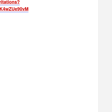
itations?
FK4wZUe90vM