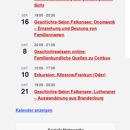
Sicht
19:00
-
20:30
SEP.
16
Geschichts-Salon Falkensee: Onomastik
– Entstehung und Deutung von
Familiennamen
20:00
-
21:00
OKT.
8
Geschichtswissen online:
Familienkundliche Quellen zu Cottbus
10:00
-
17:00
OKT.
10
Exkursion: Kliestow/Frankurt (Oder)
19:00
-
20:30
OKT.
21
Geschichts-Salon Falkensee: Lutheraner
– Auswanderung aus Brandenburg
Kalender anzeigen