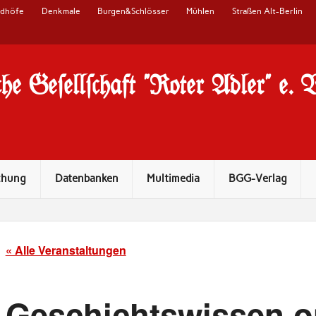
edhöfe
Denkmale
Burgen&Schlösser
Mühlen
Straßen Alt-Berlin
he Ge#ell#chaft "Roter Adler" e. 
chung
Datenbanken
Multimedia
BGG-Verlag
« Alle Veranstaltungen
Geschichtswissen o