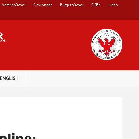
Adressbücher
Einwohner
Bürgerbücher
OFBs
Juden
V.
ENGLISH
nline: