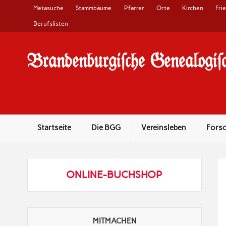
Metasuche
Stammbäume
Pfarrer
Orte
Kirchen
Fri
Berufslisten
Brandenburgi#che Genealogi#c
10 Jahre Familienforschung in Brandenburg
Startseite
Die BGG
Vereinsleben
Fors
ONLINE-BUCHSHOP
MITMACHEN