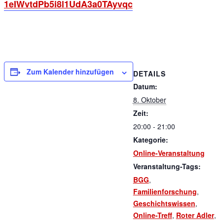
1eIWvtdPb5i8l1UdA3a0TAyvqc
Zum Kalender hinzufügen
DETAILS
Datum:
8. Oktober
Zeit:
20:00 - 21:00
Kategorie:
Online-Veranstaltung
Veranstaltung-Tags:
BGG
,
Familienforschung
,
Geschichtswissen
,
Online-Treff
,
Roter Adler
,