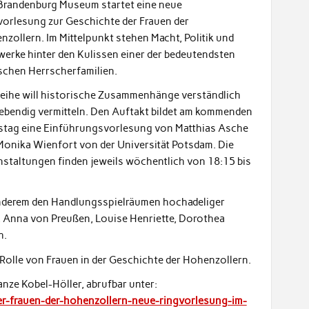
Brandenburg Museum startet eine neue
vorlesung zur Geschichte der Frauen der
zollern. Im Mittelpunkt stehen Macht, Politik und
werke hinter den Kulissen einer der bedeutendsten
schen Herrscherfamilien.
Reihe will historische Zusammenhänge verständlich
lebendig vermitteln. Den Auftakt bildet am kommenden
stag eine Einführungsvorlesung von Matthias Asche
Monika Wienfort von der Universität Potsdam. Die
nstaltungen finden jeweils wöchentlich von 18:15 bis
anderem den Handlungsspielräumen hochadeliger
, Anna von Preußen, Louise Henriette, Dorothea
h.
 Rolle von Frauen in der Geschichte der Hohenzollern.
nze Kobel-Höller, abrufbar unter:
r-frauen-der-hohenzollern-neue-ringvorlesung-im-