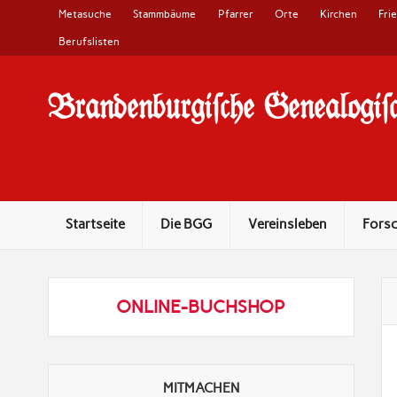
Metasuche
Stammbäume
Pfarrer
Orte
Kirchen
Fri
Berufslisten
Brandenburgi#che Genealogi#c
10 Jahre Familienforschung in Brandenburg
Startseite
Die BGG
Vereinsleben
Fors
ONLINE-BUCHSHOP
MITMACHEN