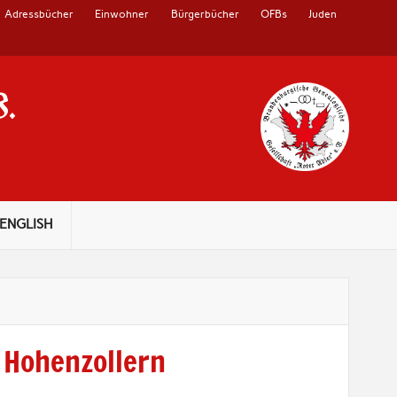
Adressbücher
Einwohner
Bürgerbücher
OFBs
Juden
V.
ENGLISH
 Hohenzollern