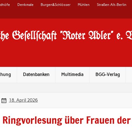
edhöfe
Denkmale
Burgen&Schlösser
Mühlen
Straßen Alt-Berlin
he Ge#ell#chaft "Roter Adler" e. 
chung
Datenbanken
Multimedia
BGG-Verlag
18. April 2026
Ringvorlesung über Frauen der