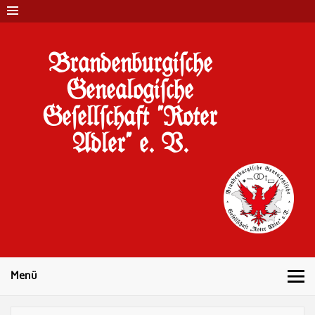
Brandenburgi#che
Genealogi#che
Ge#ell#chaft "Roter
Adler" e. V.
10 Jahre Familienforschung in Brandenburg
Menü