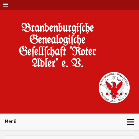
Brandenburgi#che
Genealogi#che
Ge#ell#chaft "Roter
Adler" e. V.
10 Jahre Familienforschung in Brandenburg
Menü