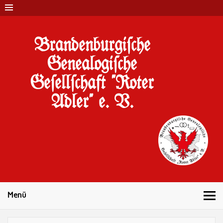
Brandenburgi#che
Genealogi#che
Ge#ell#chaft "Roter
Adler" e. V.
10 Jahre Familienforschung in Brandenburg
Menü