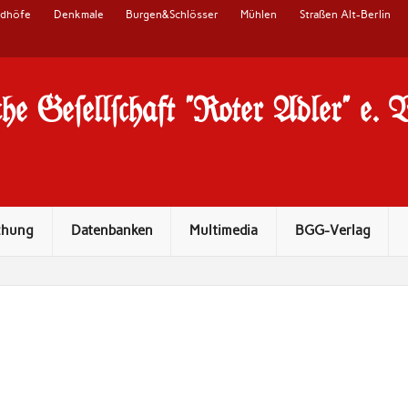
edhöfe
Denkmale
Burgen&Schlösser
Mühlen
Straßen Alt-Berlin
he Ge#ell#chaft "Roter Adler" e. 
chung
Datenbanken
Multimedia
BGG-Verlag