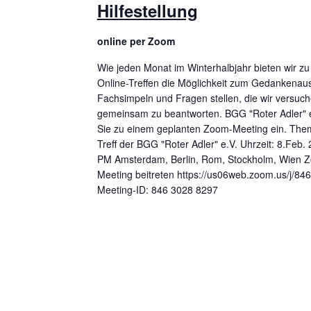
i
Hilfestellung
n
S
g
online per Zoom
c
a
h
Wie jeden Monat im Winterhalbjahr bieten wir z
l
t
Online-Treffen die Möglichkeit zum Gedankenau
ü
Fachsimpeln und Fragen stellen, die wir versuc
i
s
gemeinsam zu beantworten. BGG "Roter Adler" e
o
s
Sie zu einem geplanten Zoom-Meeting ein. Them
e
Treff der BGG "Roter Adler" e.V. Uhrzeit: 8.Feb.
n
l
PM Amsterdam, Berlin, Rom, Stockholm, Wien 
Meeting beitreten https://us06web.zoom.us/j/8
w
Meeting-ID: 846 3028 8297
o
r
t
.