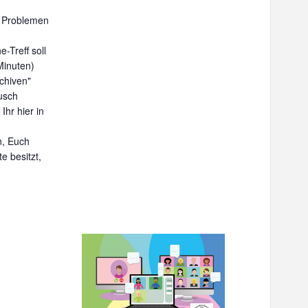
u Problemen
Treff soll
Minuten)
chiven"
usch
Ihr hier in
n, Euch
e besitzt,