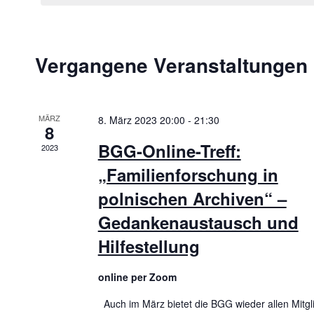
m
t
S
w
c
u
ä
h
Vergangene Veranstaltungen
h
n
l
l
ü
g
e
s
e
n
s
MÄRZ
8. März 2023 20:00
-
21:30
.
8
e
n
BGG-Online-Treff:
2023
l
S
w
„Familienforschung in
u
o
polnischen Archiven“ –
r
c
t
Gedankenaustausch und
h
.
Hilfestellung
S
-
u
u
online per Zoom
c
n
h
Auch im März bietet die BGG wieder allen Mitgl