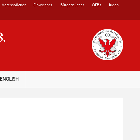
Adressbücher
Einwohner
Bürgerbücher
OFBs
Juden
V.
ENGLISH