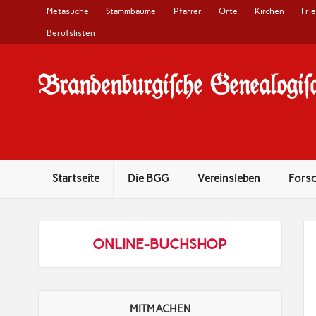
Metasuche
Stammbäume
Pfarrer
Orte
Kirchen
Fri
Berufslisten
Brandenburgi#che Genealogi#c
10 Jahre Familienforschung in Brandenburg
Startseite
Die BGG
Vereinsleben
Fors
ONLINE-BUCHSHOP
MITMACHEN