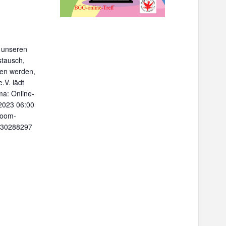
u unseren
stausch,
hen werden,
.V. lädt
a: Online-
 2023 06:00
Zoom-
4630288297