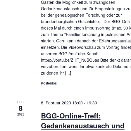
e
Gästen die Möglichkeit zum zwanglosen
d
n
Gedankenaustausch und für Fragestellungen z
A
bei der genealogischen Forschung oder zur
a
brandenburgischen Geschichte. Der BGG-Online-
c
n
dieses Mal durch einen Impulsvortrag (max. 30 
h
s
zum Thema "Familienforschung in polnischen Ar
V
starten. Gern kann danach der Erfahrungsausta
e
i
einsetzen. Die Videovorschau zum Vortrag findet 
r
unserem BGG-YouTube-Kanal:
c
a
https://youtu.be/ZHF_N6BQ5as Bitte denkt dara
h
n
vorzubereiten, wenn ihr etwa konkrete Dokument
s
zu denen ihr [...]
t
t
Kostenlos
e
a
l
n
t
FEB.
8. Februar 2023 18:00
-
19:30
n
8
u
a
BGG-Online-Treff:
n
2023
g
v
Gedankenaustausch und
e