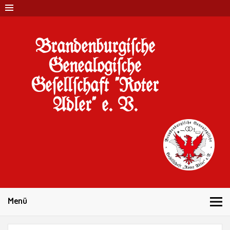
Brandenburgi#che
Genealogi#che
Ge#ell#chaft "Roter
Adler" e. V.
10 Jahre Familienforschung in Brandenburg
Menü