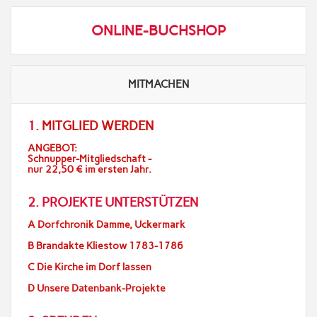
s
e
i
ONLINE-BUCHSHOP
n
c
h
t
MITMACHEN
e
n
1.
MITGLIED WERDEN
n
ANGEBOT:
a
Schnupper-Mitgliedschaft -
v
nur 22,50 € im ersten Jahr.
i
2. PROJEKTE UNTERSTÜTZEN
g
A Dorfchronik Damme, Uckermark
a
t
B Brandakte Kliestow 1783-1786
i
C Die Kirche im Dorf lassen
o
D Unsere Datenbank-Projekte
n