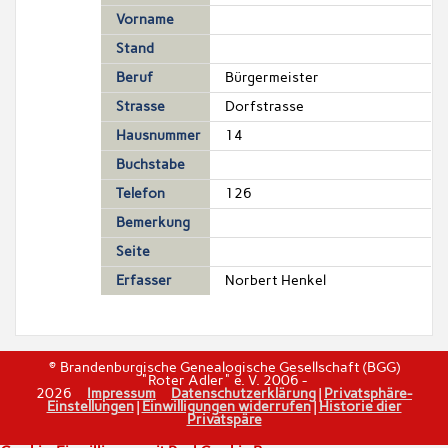
Vorname
Stand
Beruf
Bürgermeister
Strasse
Dorfstrasse
Hausnummer
14
Buchstabe
Telefon
126
Bemerkung
Seite
Erfasser
Norbert Henkel
© Brandenburgische Genealogische Gesellschaft (BGG)
"Roter Adler" e. V. 2006 -
2026
Impressum
Datenschutzerklärung
|
Privatsphäre-
Einstellungen
|
Einwilligungen widerrufen
|
Historie dier
Privatspäre