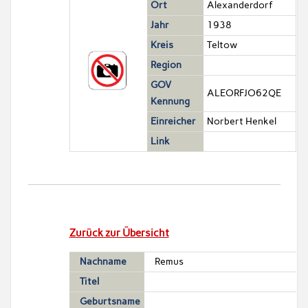
Ort
Alexanderdorf
Jahr
1938
Kreis
Teltow
Region
GOV
ALEORFJO62QE
Kennung
Einreicher
Norbert Henkel
Link
Zurück zur Übersicht
Nachname
Remus
Titel
Geburtsname