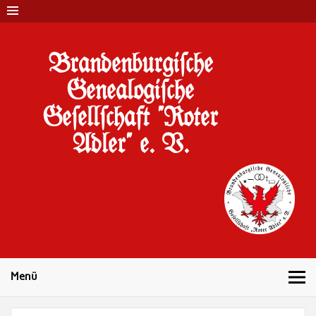
Brandenburgi#che
Genealogi#che
Ge#ell#chaft "Roter
Adler" e. V.
10 Jahre Familienforschung in Brandenburg
Menü