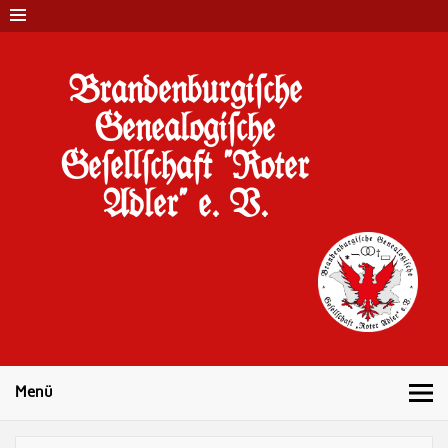
Brandenburgi#che
Genealogi#che
Ge#ell#chaft "Roter
Adler" e. V.
10 Jahre Familienforschung in Brandenburg
Menü