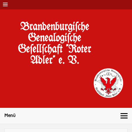
Brandenburgi#che
Genealogi#che
Ge#ell#chaft "Roter
Adler" e. V.
10 Jahre Familienforschung in Brandenburg
Menü