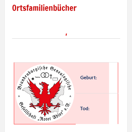
Ortsfamilienbücher
,
Geburt:
Tod: