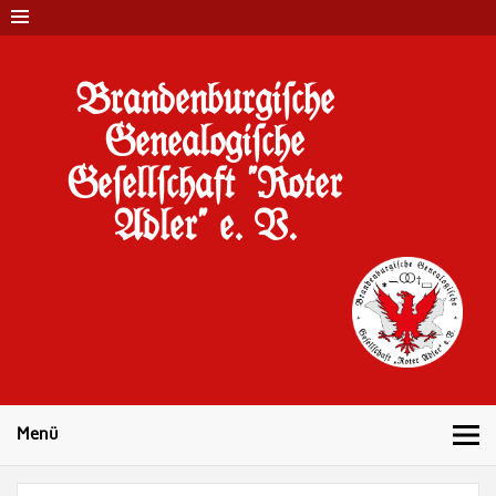
Brandenburgi#che
Genealogi#che
Ge#ell#chaft "Roter
Adler" e. V.
10 Jahre Familienforschung in Brandenburg
Menü