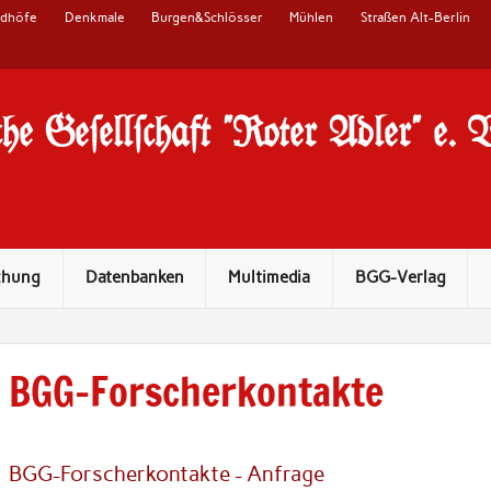
edhöfe
Denkmale
Burgen&Schlösser
Mühlen
Straßen Alt-Berlin
he Ge#ell#chaft "Roter Adler" e. 
chung
Datenbanken
Multimedia
BGG-Verlag
BGG-Forscherkontakte
BGG-Forscherkontakte - Anfrage