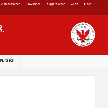
Adressbücher
Einwohner
Bürgerbücher
OFBs
Juden
V.
ENGLISH