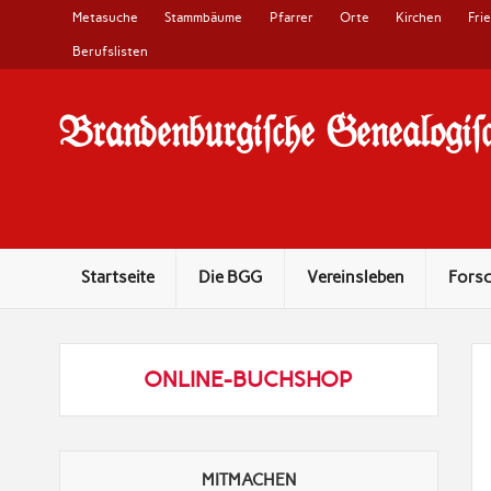
Metasuche
Stammbäume
Pfarrer
Orte
Kirchen
Fri
Berufslisten
Brandenburgi#che Genealogi#c
10 Jahre Familienforschung in Brandenburg
Startseite
Die BGG
Vereinsleben
Fors
ONLINE-BUCHSHOP
MITMACHEN