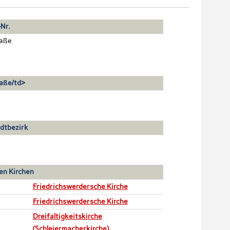
Nr.
raße
aße/td>
dtbezirk
en Kirchen
Friedrichswerdersche Kirche
Friedrichswerdersche Kirche
Dreifaltigkeitskirche
(Schleiermacherkirche)