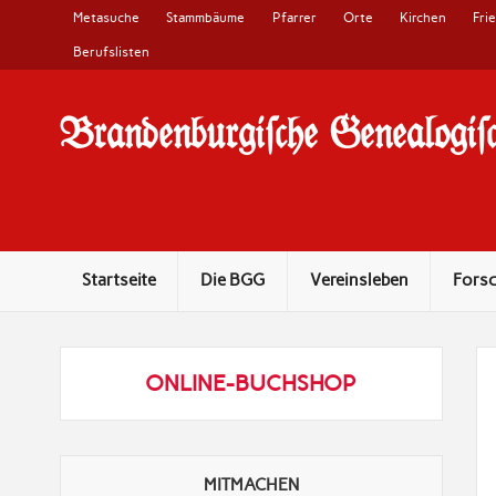
Metasuche
Stammbäume
Pfarrer
Orte
Kirchen
Fri
Berufslisten
Brandenburgi#che Genealogi#c
10 Jahre Familienforschung in Brandenburg
Startseite
Die BGG
Vereinsleben
Fors
ONLINE-BUCHSHOP
MITMACHEN