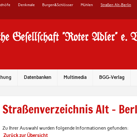
edhöfe
Denkmale
Burgen&Schlösser
Mühlen
Straßen Alt-Berlin
he Ge#ell#chaft "Roter Adler" e. 
chung
Datenbanken
Multimedia
BGG-Verlag
Straßenverzeichnis Alt – Ber
Zu Ihrer Auswahl wurden folgende Informationen gefunden:
Zurück zur Übersicht