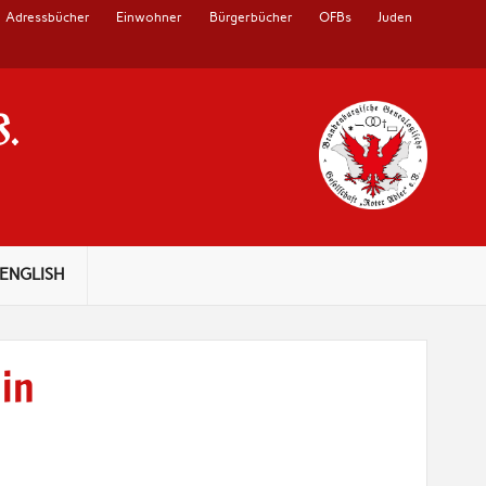
Adressbücher
Einwohner
Bürgerbücher
OFBs
Juden
V.
ENGLISH
lin