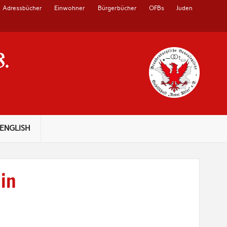
Adressbücher
Einwohner
Bürgerbücher
OFBs
Juden
V.
ENGLISH
lin