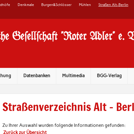
edhöfe
Denkmale
Burgen&Schlösser
Mühlen
Straßen Alt-Berlin
he Ge#ell#chaft "Roter Adler" e. 
chung
Datenbanken
Multimedia
BGG-Verlag
Straßenverzeichnis Alt – Ber
Zu Ihrer Auswahl wurden folgende Informationen gefunden:
Zurück zur Übersicht