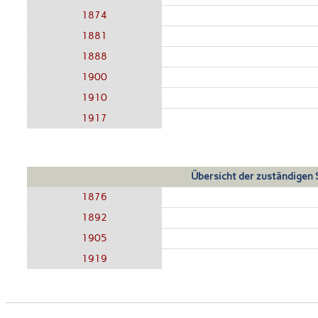
1874
1881
1888
1900
1910
1917
Übersicht der zuständigen
1876
1892
1905
1919