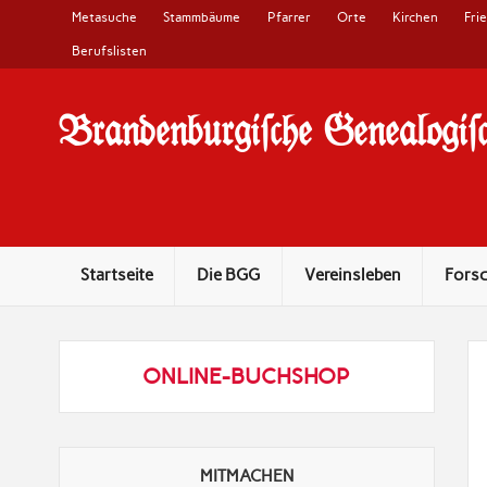
Metasuche
Stammbäume
Pfarrer
Orte
Kirchen
Fri
Berufslisten
Brandenburgi#che Genealogi#c
10 Jahre Familienforschung in Brandenburg
Startseite
Die BGG
Vereinsleben
Fors
ONLINE-BUCHSHOP
MITMACHEN