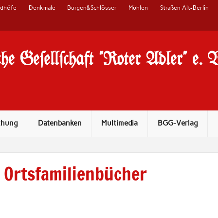
edhöfe
Denkmale
Burgen&Schlösser
Mühlen
Straßen Alt-Berlin
he Ge#ell#chaft "Roter Adler" e. 
chung
Datenbanken
Multimedia
BGG-Verlag
Ortsfamilienbücher
,