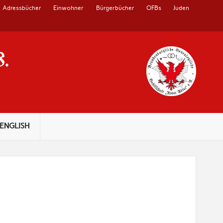
Adressbücher
Einwohner
Bürgerbücher
OFBs
Juden
V.
ENGLISH