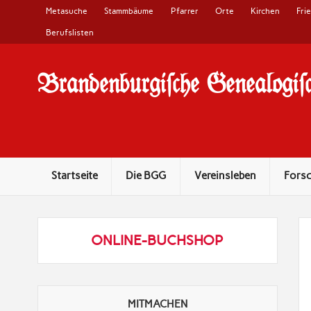
Metasuche
Stammbäume
Pfarrer
Orte
Kirchen
Fri
Berufslisten
Brandenburgi#che Genealogi#c
10 Jahre Familienforschung in Brandenburg
Startseite
Die BGG
Vereinsleben
Fors
ONLINE-BUCHSHOP
MITMACHEN