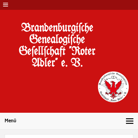
Brandenburgi#che
Genealogi#che
Ge#ell#chaft "Roter
Adler" e. V.
10 Jahre Familienforschung in Brandenburg
Menü