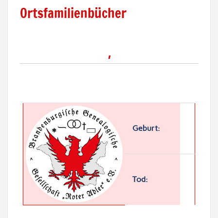
Ortsfamilienbücher
,
Geburt:
Tod: