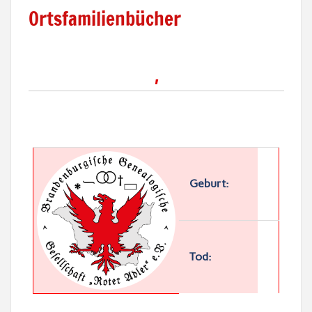
Ortsfamilienbücher
,
Geburt:
Tod: