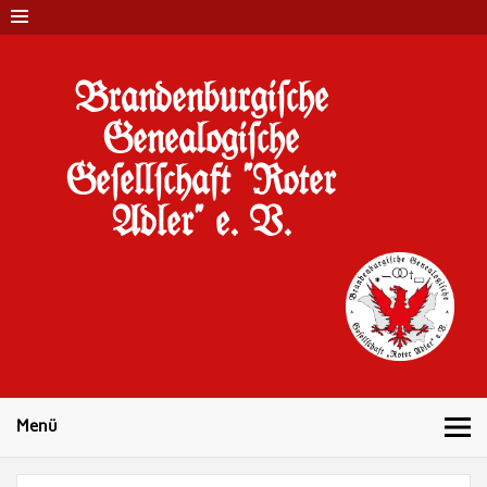
Brandenburgi#che
Genealogi#che
Ge#ell#chaft "Roter
Adler" e. V.
10 Jahre Familienforschung in Brandenburg
Menü