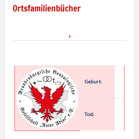
Ortsfamilienbücher
,
Geburt:
Tod: