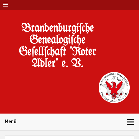
Brandenburgi#che
Genealogi#che
Ge#ell#chaft "Roter
Adler" e. V.
10 Jahre Familienforschung in Brandenburg
Menü