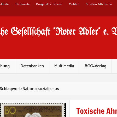
edhöfe
Denkmale
Burgen&Schlösser
Mühlen
Straßen Alt-Berlin
he Ge#ell#chaft "Roter Adler" e. 
chung
Datenbanken
Multimedia
BGG-Verlag
Schlagwort:
Nationalsozialismus
Toxische Ah