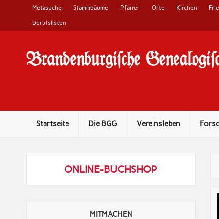
Metasuche
Stammbäume
Pfarrer
Orte
Kirchen
Fri
Berufslisten
Brandenburgi#che Genealogi#c
10 Jahre Familienforschung in Brandenburg
Startseite
Die BGG
Vereinsleben
Fors
ONLINE-BUCHSHOP
MITMACHEN