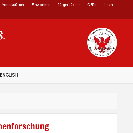
Adressbücher
Einwohner
Bürgerbücher
OFBs
Juden
V.
ENGLISH
nenforschung