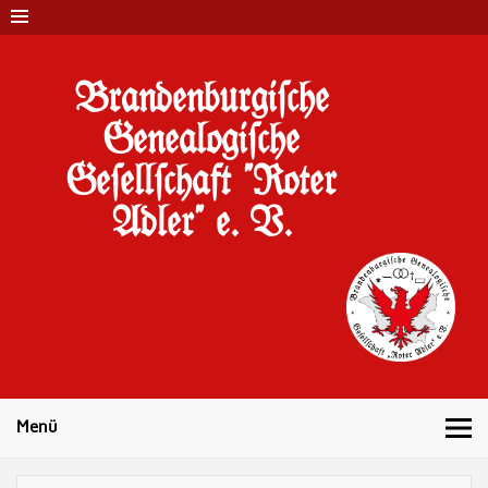
Brandenburgi#che
Genealogi#che
Ge#ell#chaft "Roter
Adler" e. V.
10 Jahre Familienforschung in Brandenburg
Menü