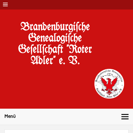
Brandenburgi#che
Genealogi#che
Ge#ell#chaft "Roter
Adler" e. V.
10 Jahre Familienforschung in Brandenburg
Menü