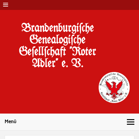
Brandenburgi#che
Genealogi#che
Ge#ell#chaft "Roter
Adler" e. V.
10 Jahre Familienforschung in Brandenburg
Menü