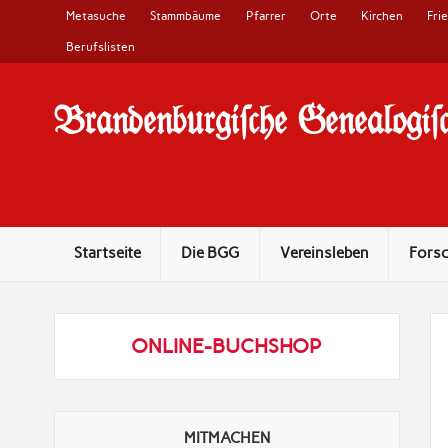
Metasuche
Stammbäume
Pfarrer
Orte
Kirchen
Fri
Berufslisten
Brandenburgi#che Genealogi#c
10 Jahre Familienforschung in Brandenburg
Startseite
Die BGG
Vereinsleben
Fors
ONLINE-BUCHSHOP
MITMACHEN