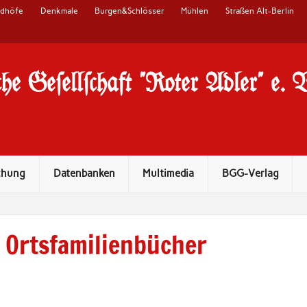
edhöfe
Denkmale
Burgen&Schlösser
Mühlen
Straßen Alt-Berlin
he Ge#ell#chaft "Roter Adler" e. 
chung
Datenbanken
Multimedia
BGG-Verlag
Ortsfamilienbücher
,