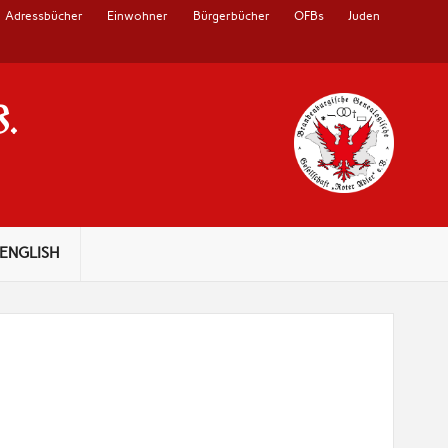
Adressbücher
Einwohner
Bürgerbücher
OFBs
Juden
V.
ENGLISH