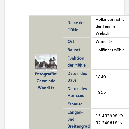
Holländermühle
Name der
der Familie
Mühle
Welsch
Ort
Wandlitz
Bauart
Holländermühle
Funktion
der Mühle
Datum des
Fotograf/in:
1840
Baus
Gemeinde
Wandlitz
Datum des
1956
Abrisses
Erbauer
Längen-
13.455996 °O
und
52.746616 °N
Breitengrad