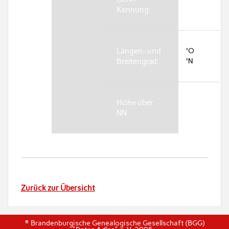
Kennung:
Längen- und
°O
Breitengrad:
°N
Höhe über
NN
Zurück zur Übersicht
© Brandenburgische Genealogische Gesellschaft (BGG)