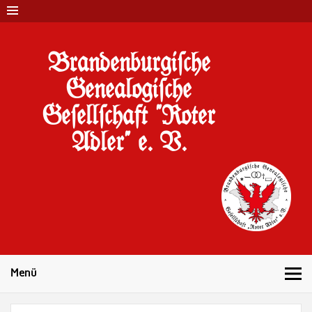
Brandenburgi#che
Genealogi#che
Ge#ell#chaft "Roter
Adler" e. V.
10 Jahre Familienforschung in Brandenburg
Menü