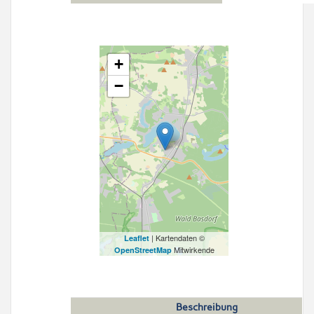
+
−
| Kartendaten ©
Leaflet
Mitwirkende
OpenStreetMap
Beschreibung