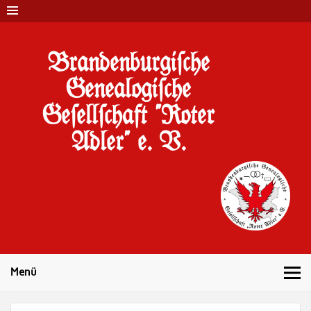
Brandenburgi#che
Genealogi#che
Ge#ell#chaft "Roter
Adler" e. V.
10 Jahre Familienforschung in Brandenburg
Menü