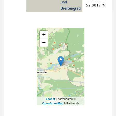
und
52.8817 °N
Breitengrad
+
−
| Kartendaten ©
Leaflet
Mitwirkende
OpenStreetMap