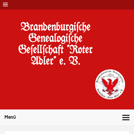
Brandenburgi#che
Genealogi#che
Ge#ell#chaft "Roter
Adler" e. V.
10 Jahre Familienforschung in Brandenburg
Menü