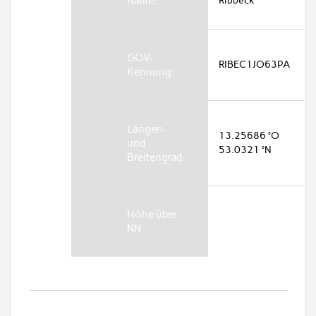
Name:
Ribbeck
GOV-
RIBEC1JO63PA
Kennung:
Längen-
13.25686 °O
und
53.0321 °N
Breitengrad:
Höhe über
NN