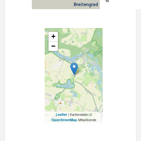
°N
Breitengrad
+
−
| Kartendaten ©
Leaflet
Mitwirkende
OpenStreetMap