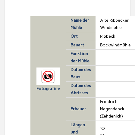
Name der
Alte Ribbecker
Mühle
Windmühle
Ort
Ribbeck
Bauart
Bockwindmühle
Funktion
der Mühle
Datum des
Baus
Datum des
Fotograf/in:
Abrisses
Friedrich
Erbauer
Negendanck
(Zehdenick)
Längen-
°O
und