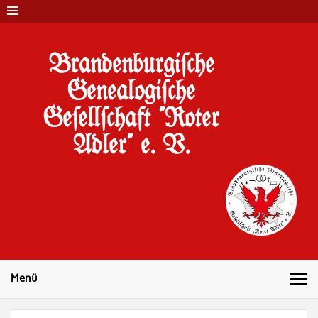
Brandenburgi#che
Genealogi#che
Ge#ell#chaft "Roter
Adler" e. V.
10 Jahre Familienforschung in Brandenburg
Menü