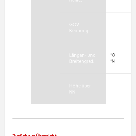
GOV-
Kennung:
Längen- und
°O
Breitengrad:
°N
Höhe über
NN