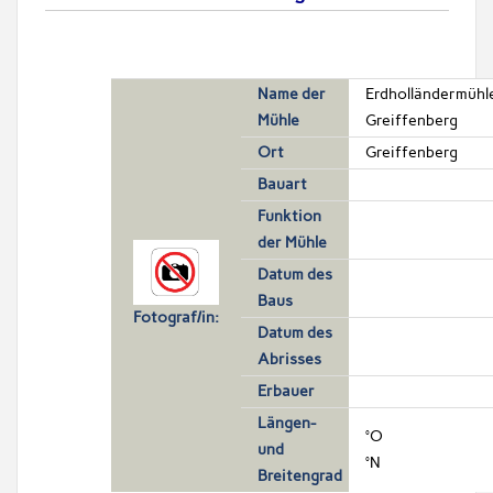
Name der
Erdholländermühl
Mühle
Greiffenberg
Ort
Greiffenberg
Bauart
Funktion
der Mühle
Datum des
Baus
Fotograf/in:
Datum des
Abrisses
Erbauer
Längen-
°O
und
°N
Breitengrad