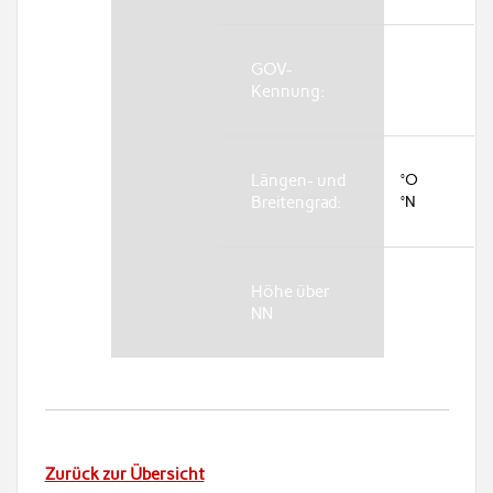
GOV-
Kennung:
Längen- und
°O
Breitengrad:
°N
Höhe über
NN
Zurück zur Übersicht