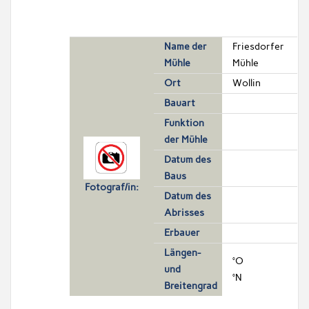
Name der
Friesdorfer
Mühle
Mühle
Ort
Wollin
Bauart
Funktion
der Mühle
Datum des
Baus
Fotograf/in:
Datum des
Abrisses
Erbauer
Längen-
°O
und
°N
Breitengrad