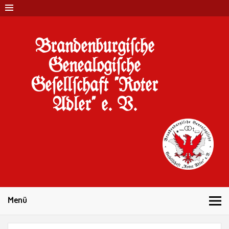
Brandenburgi#che
Genealogi#che
Ge#ell#chaft "Roter
Adler" e. V.
10 Jahre Familienforschung in Brandenburg
Menü