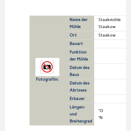
Name der
Staakmühle
Mühle
Staakow
Ort
Staakow
Bauart
Funktion
der Mühle
Datum des
Baus
Fotograf/in:
Datum des
Abrisses
Erbauer
Längen-
°O
und
°N
Breitengrad