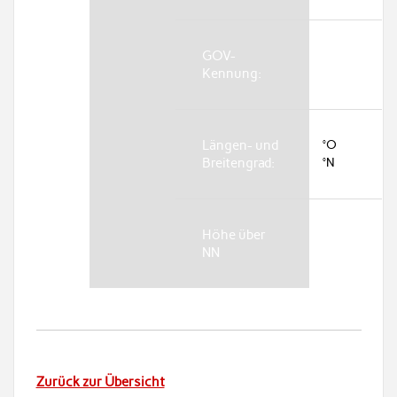
GOV-
Kennung:
Längen- und
°O
Breitengrad:
°N
Höhe über
NN
Zurück zur Übersicht