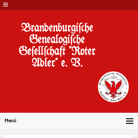
Brandenburgi#che
Genealogi#che
Ge#ell#chaft "Roter
Adler" e. V.
10 Jahre Familienforschung in Brandenburg
Menü