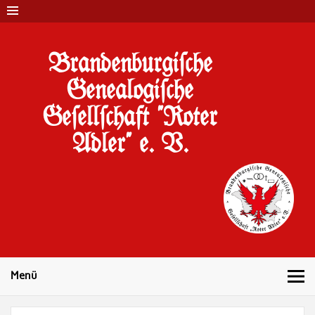
Brandenburgi#che
Genealogi#che
Ge#ell#chaft "Roter
Adler" e. V.
10 Jahre Familienforschung in Brandenburg
Menü