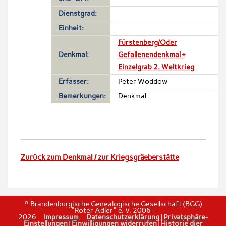
Dienstgrad:
Einheit:
Fürstenberg/Oder
Denkmal:
Gefallenendenkmal +
Einzelgrab 2. Weltkrieg
Erfasser:
Peter Woddow
Bemerkungen:
Denkmal
Zurück zum Denkmal / zur Kriegsgräeberstätte
© Brandenburgische Genealogische Gesellschaft (BGG)
"Roter Adler" e. V. 2006 -
2026
Impressum
Datenschutzerklärung
|
Privatsphäre-
Einstellungen
|
Einwilligungen widerrufen
|
Historie dier