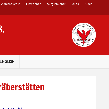
Adressbücher
Einwohner
Bürgerbücher
OFBs
Juden
V.
ENGLISH
räberstätten