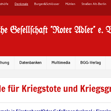
edhöfe
Denkmale
Burgen&Schlösser
Mühlen
Straßen Alt-Berlin
he Ge#ell#chaft "Roter Adler" e. 
chung
Datenbanken
Multimedia
BGG-Verlag
e für Kriegstote und Kriegsg