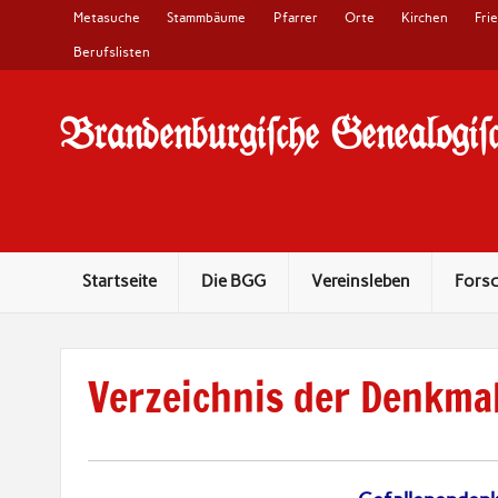
Metasuche
Stammbäume
Pfarrer
Orte
Kirchen
Fri
Berufslisten
Brandenburgi#che Genealogi#c
10 Jahre Familienforschung in Brandenburg
Startseite
Die BGG
Vereinsleben
Fors
Verzeichnis der Denkmal