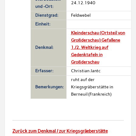
24.12.1940
und -Ort:
Dienstgrad:
Feldwebel
Einheit:
Kleinderschau (Ortsteil von
Großderschau) Gefallene
Denkmal:
1./2. Weltkrieg auf
Gedenktafeln in
Großderschau
Erfasser:
Christian Jantc
ruht auf der
Bemerkungen:
Kriegsgräberstätte in
Berneuil (Frankreich)
Zurück zum Denkmal / zur Kriegsgräeberstätte