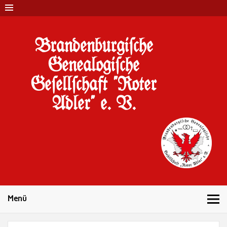
Brandenburgi#che
Genealogi#che
Ge#ell#chaft "Roter
Adler" e. V.
10 Jahre Familienforschung in Brandenburg
Menü