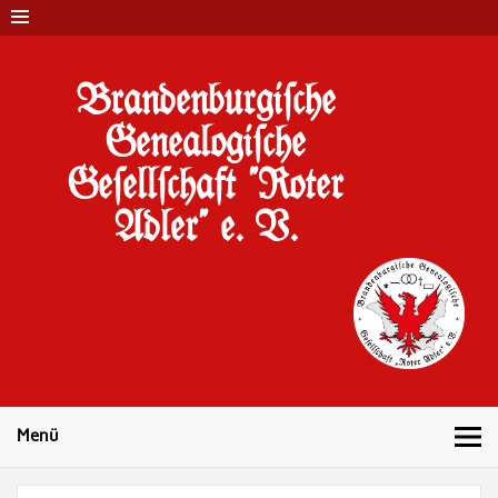
Brandenburgi#che
Genealogi#che
Ge#ell#chaft "Roter
Adler" e. V.
10 Jahre Familienforschung in Brandenburg
Menü