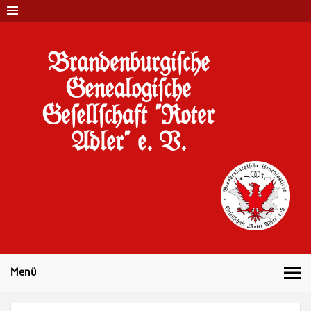
Brandenburgi#che
Genealogi#che
Ge#ell#chaft "Roter
Adler" e. V.
10 Jahre Familienforschung in Brandenburg
Menü