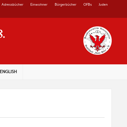
Adressbücher
Einwohner
Bürgerbücher
OFBs
Juden
V.
ENGLISH