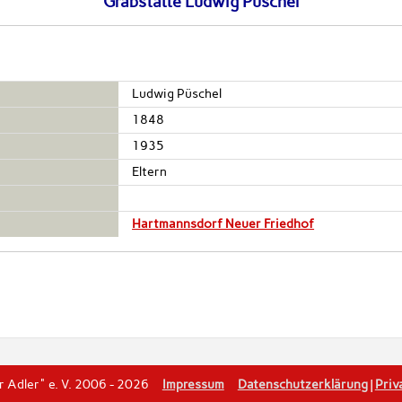
Grabstätte Ludwig Püschel
Ludwig Püschel
1848
1935
Eltern
Hartmannsdorf Neuer Friedhof
er Adler" e. V. 2006 - 2026
Impressum
Datenschutzerklärung
|
Priv