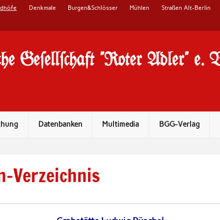
edhöfe
Denkmale
Burgen&Schlösser
Mühlen
Straßen Alt-Berlin
he Ge#ell#chaft "Roter Adler" e. 
chung
Datenbanken
Multimedia
BGG-Verlag
n-Verzeichnis