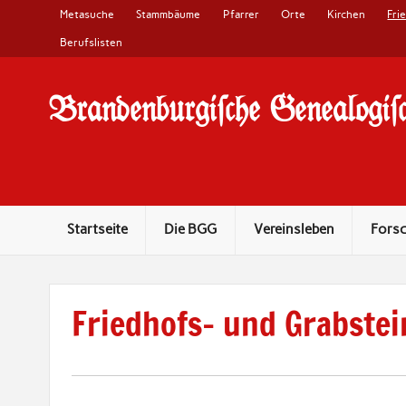
Metasuche
Stammbäume
Pfarrer
Orte
Kirchen
Fri
Berufslisten
Brandenburgi#che Genealogi#c
10 Jahre Familienforschung in Brandenburg
Startseite
Die BGG
Vereinsleben
Fors
Friedhofs- und Grabstei