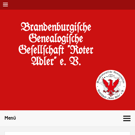
Brandenburgi#che
Genealogi#che
Ge#ell#chaft "Roter
Adler" e. V.
10 Jahre Familienforschung in Brandenburg
Menü