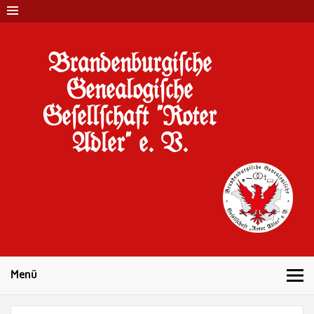
Brandenburgi#che
Genealogi#che
Ge#ell#chaft "Roter
Adler" e. V.
10 Jahre Familienforschung in Brandenburg
Menü