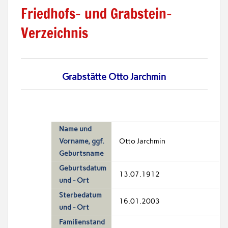
Friedhofs- und Grabstein-
Verzeichnis
Grabstätte Otto Jarchmin
Name und
Vorname, ggf.
Otto Jarchmin
Geburtsname
Geburtsdatum
13.07.1912
und - Ort
Sterbedatum
16.01.2003
und - Ort
Familienstand