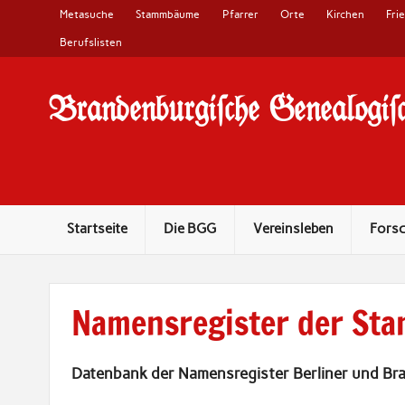
Metasuche
Stammbäume
Pfarrer
Orte
Kirchen
Fri
Berufslisten
Brandenburgi#che Genealogi#c
10 Jahre Familienforschung in Brandenburg
Startseite
Die BGG
Vereinsleben
Fors
Namensregister der St
Datenbank der Namensregister Berliner und Br