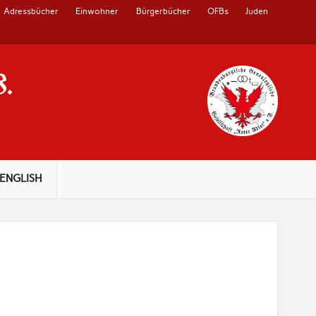
Adressbücher
Einwohner
Bürgerbücher
OFBs
Juden
V.
ENGLISH