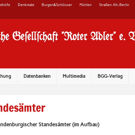
edhöfe
Denkmale
Burgen&Schlösser
Mühlen
Straßen Alt-Berlin
he Ge#ell#chaft "Roter Adler" e. 
chung
Datenbanken
Multimedia
BGG-Verlag
andesämter
andenburgischer Standesämter (im Aufbau)