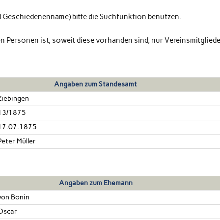
d Geschiedenenname) bitte die Suchfunktion benutzen.
ten Personen ist, soweit diese vorhanden sind, nur Vereinsmitglied
Angaben zum Standesamt
Ziebingen
13/1875
17.07.1875
Peter Müller
Angaben zum Ehemann
von Bonin
Oscar