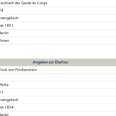
Leutnant der Garde du Corps
24
evangelisch
um 1851
Berlin
Posen
Angaben zur Ehefrau
Finck von Finckenstein
Metta
21
evangelisch
um 1854
Berlin