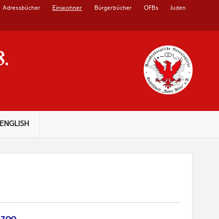
Adressbücher
Einwohner
Bürgerbücher
OFBs
Juden
V.
ENGLISH