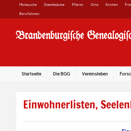
Metasuche
Stammbäume
Pfarrer
Orte
Kirchen
Fri
Berufslisten
Brandenburgi#che Genealogi#c
10 Jahre Familienforschung in Brandenburg
Startseite
Die BGG
Vereinsleben
Fors
Einwohnerlisten, Seelen