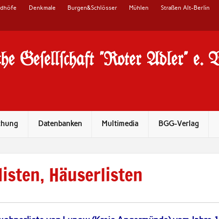
edhöfe
Denkmale
Burgen&Schlösser
Mühlen
Straßen Alt-Berlin
he Ge#ell#chaft "Roter Adler" e. 
chung
Datenbanken
Multimedia
BGG-Verlag
listen, Häuserlisten