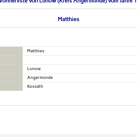
wohnerliste von Lunow (Kreis Angermünde) vom Jahre 
Matthies
Matthies
Lunow
Angermünde
Kossäth