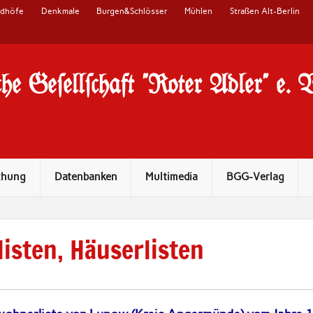
edhöfe
Denkmale
Burgen&Schlösser
Mühlen
Straßen Alt-Berlin
he Ge#ell#chaft "Roter Adler" e. 
chung
Datenbanken
Multimedia
BGG-Verlag
listen, Häuserlisten