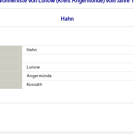
wohnerliste von Lunow (Kreis Angermünde) vom Jahre 
Hahn
Hahn
Lunow
Angermünde
Kossäth