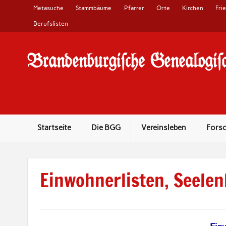
Metasuche
Stammbäume
Pfarrer
Orte
Kirchen
Fri
Berufslisten
Brandenburgi#che Genealogi#c
10 Jahre Familienforschung in Brandenburg
Startseite
Die BGG
Vereinsleben
Fors
Einwohnerlisten, Seelen