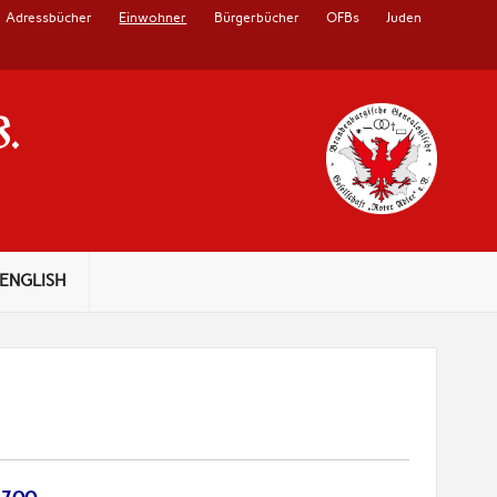
Adressbücher
Einwohner
Bürgerbücher
OFBs
Juden
V.
ENGLISH