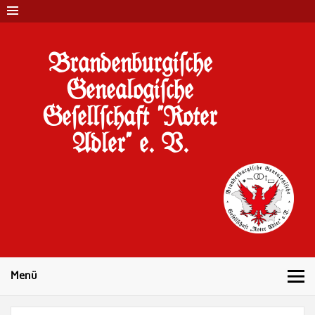
Brandenburgi#che
Genealogi#che
Ge#ell#chaft "Roter
Adler" e. V.
10 Jahre Familienforschung in Brandenburg
Menü