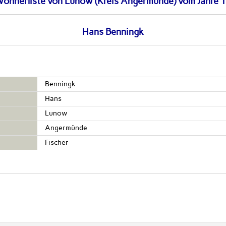
wohnerliste von Lunow (Kreis Angermünde) vom Jahre 
Hans Benningk
Benningk
Hans
Lunow
Angermünde
Fischer