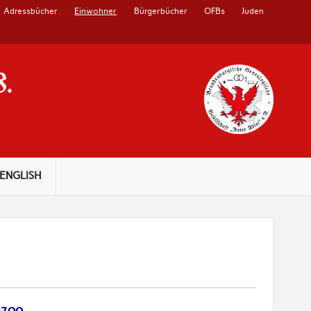
Adressbücher
Einwohner
Bürgerbücher
OFBs
Juden
V.
ENGLISH