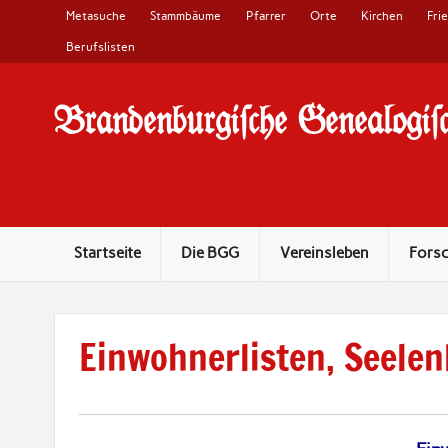
Metasuche
Stammbäume
Pfarrer
Orte
Kirchen
Fri
Berufslisten
Brandenburgi#che Genealogi#c
10 Jahre Familienforschung in Brandenburg
Startseite
Die BGG
Vereinsleben
Fors
Einwohnerlisten, Seelen