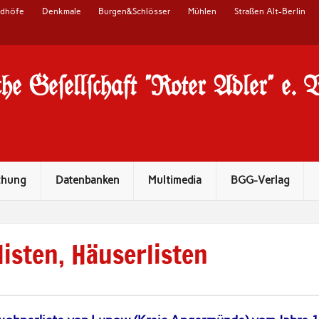
edhöfe
Denkmale
Burgen&Schlösser
Mühlen
Straßen Alt-Berlin
he Ge#ell#chaft "Roter Adler" e. 
chung
Datenbanken
Multimedia
BGG-Verlag
listen, Häuserlisten