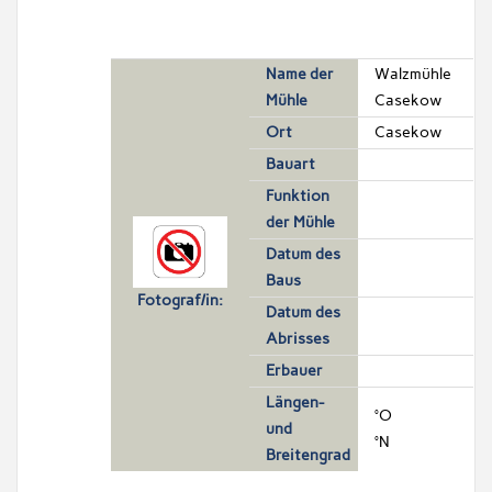
Name der
Walzmühle
Mühle
Casekow
Ort
Casekow
Bauart
Funktion
der Mühle
Datum des
Baus
Fotograf/in:
Datum des
Abrisses
Erbauer
Längen-
°O
und
°N
Breitengrad