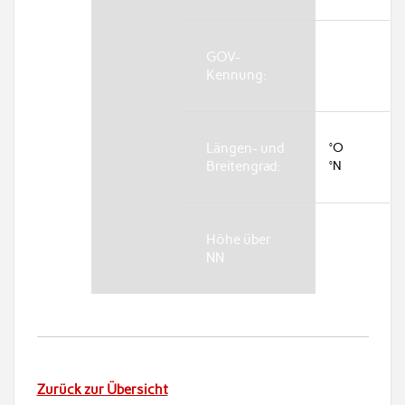
GOV-
Kennung:
Längen- und
°O
Breitengrad:
°N
Höhe über
NN
Zurück zur Übersicht