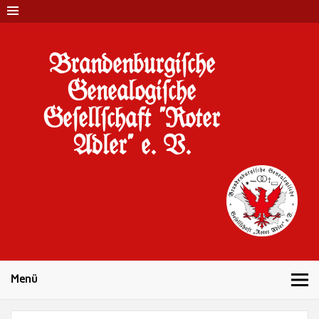
Brandenburgi#che
Genealogi#che
Ge#ell#chaft "Roter
Adler" e. V.
10 Jahre Familienforschung in Brandenburg
Menü