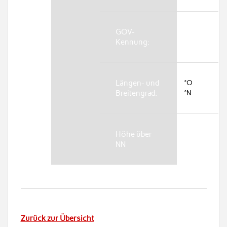
GOV-
Kennung:
Längen- und
°O
Breitengrad:
°N
Höhe über
NN
Zurück zur Übersicht