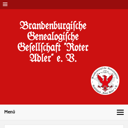
Brandenburgi#che
Genealogi#che
Ge#ell#chaft "Roter
Adler" e. V.
10 Jahre Familienforschung in Brandenburg
Menü