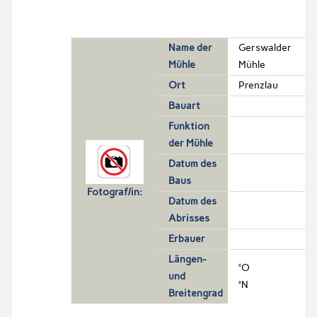
Name der
Gerswalder
Mühle
Mühle
Ort
Prenzlau
Bauart
Funktion
der Mühle
Datum des
Baus
Fotograf/in:
Datum des
Abrisses
Erbauer
Längen-
°O
und
°N
Breitengrad