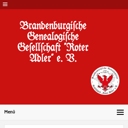
Brandenburgi#che
Genealogi#che
Ge#ell#chaft "Roter
Adler" e. V.
10 Jahre Familienforschung in Brandenburg
Menü