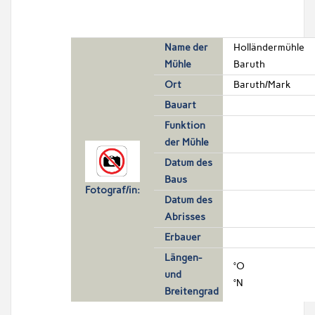
Name der
Holländermühle
Mühle
Baruth
Ort
Baruth/Mark
Bauart
Funktion
der Mühle
Datum des
Baus
Fotograf/in:
Datum des
Abrisses
Erbauer
Längen-
°O
und
°N
Breitengrad