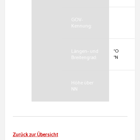
GOV-
Kennung:
Längen- und
°O
Breitengrad:
°N
Höhe über
NN
Zurück zur Übersicht